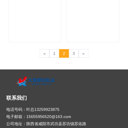
«
1
2
3
»
联系我们
电话号码：叶总13259923875
电子邮箱：15655956520@163.com
公司地址：陕西省咸阳市武功县苏坊镇苏佑路